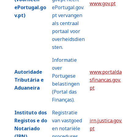
www.gov.pt
ePortugal.go
ePortugal.gov.
v.pt)
pt vervangen
als centraal
portaal voor
overheidsdien
sten.
Informatie
over
Autoridade
www.portalda
Portugese
Tributária e
sfinancas.gov.
belastingen
Aduaneira
pt
(Portal das
Finanças).
Instituto dos
Registratie
Registos e do
van vastgoed
irn.justica.gov.
Notariado
en notariële
pt
(IRN)
procedures.