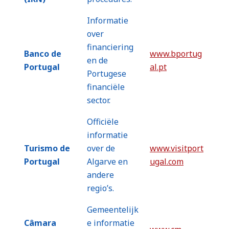
Informatie
over
financiering
Banco de
www.bportug
en de
Portugal
al.pt
Portugese
financiële
sector.
Officiële
informatie
Turismo de
over de
www.visitport
Portugal
Algarve en
ugal.com
andere
regio’s.
Gemeentelijk
Câmara
e informatie