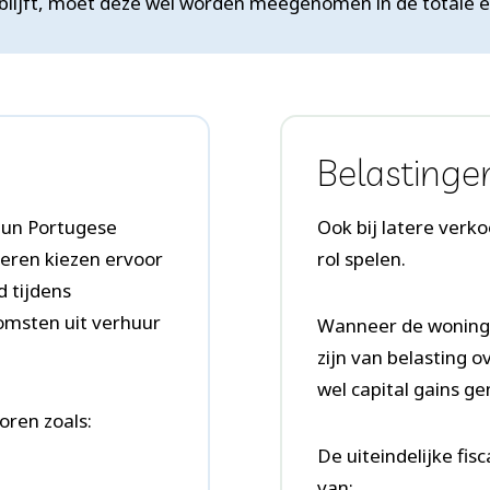
jk blijft, moet deze wel worden meegenomen in de totale
Belastingen
hun Portugese
Ook bij latere ver
deren kiezen ervoor
rol spelen.
d tijdens
omsten uit verhuur
Wanneer de woning i
zijn van belasting 
wel capital gains g
oren zoals:
De uiteindelijke fi
van: